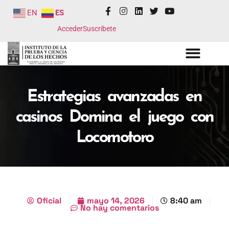
EN
ES
Acceder
Suscribete
Estrategias avanzadas en
casinos Domina el juego con
Locomotoro
Oficial
mayo 14, 2026
8:40 am
No hay comentarios