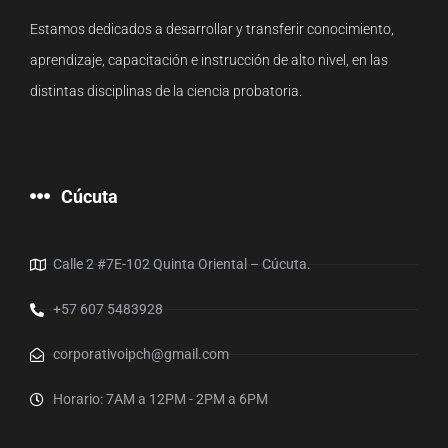
Estamos dedicados a desarrollar y transferir conocimiento,
aprendizaje, capacitación e instrucción de alto nivel, en las
distintas disciplinas de la ciencia probatoria.
Cúcuta
Calle 2 #7E-102 Quinta Oriental – Cúcuta.
+57 607 5483928
corporativoipch@gmail.com
Horario: 7AM a 12PM - 2PM a 6PM