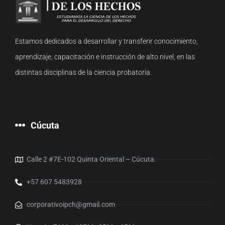
Estamos dedicados a desarrollar y transferir conocimiento,
aprendizaje, capacitación e instrucción de alto nivel, en las
distintas disciplinas de la ciencia probatoria.
Cúcuta
Calle 2 #7E-102 Quinta Oriental – Cúcuta.
+57 607 5483928
corporativoipch@gmail.com