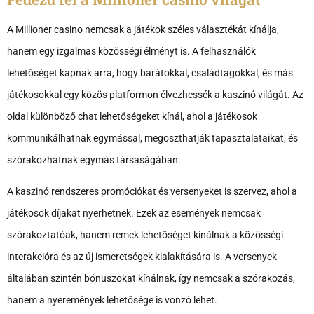
A Millioner casino nemcsak a játékok széles választékát kínálja,
hanem egy izgalmas közösségi élményt is. A felhasználók
lehetőséget kapnak arra, hogy barátokkal, családtagokkal, és más
játékosokkal egy közös platformon élvezhessék a kaszinó világát. Az
oldal különböző chat lehetőségeket kínál, ahol a játékosok
kommunikálhatnak egymással, megoszthatják tapasztalataikat, és
szórakozhatnak egymás társaságában.
A kaszinó rendszeres promóciókat és versenyeket is szervez, ahol a
játékosok díjakat nyerhetnek. Ezek az események nemcsak
szórakoztatóak, hanem remek lehetőséget kínálnak a közösségi
interakcióra és az új ismeretségek kialakítására is. A versenyek
általában szintén bónuszokat kínálnak, így nemcsak a szórakozás,
hanem a nyeremények lehetősége is vonzó lehet.