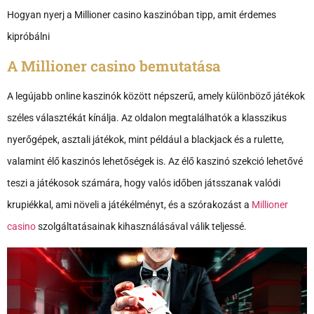
Hogyan nyerj a Millioner casino kaszinóban tipp, amit érdemes
kipróbálni
A Millioner casino bemutatása
A legújabb online kaszinók között népszerű, amely különböző játékok
széles választékát kínálja. Az oldalon megtalálhatók a klasszikus
nyerőgépek, asztali játékok, mint például a blackjack és a rulette,
valamint élő kaszinós lehetőségek is. Az élő kaszinó szekció lehetővé
teszi a játékosok számára, hogy valós időben játsszanak valódi
krupiékkal, ami növeli a játékélményt, és a szórakozást a
Millioner
casino
szolgáltatásainak kihasználásával válik teljessé.