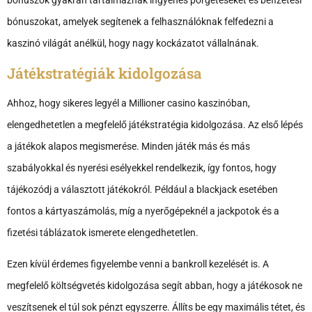
bónuszok gyakran tartalmaznak ingyenes pörgetéseket és befizetési
bónuszokat, amelyek segítenek a felhasználóknak felfedezni a
kaszinó világát anélkül, hogy nagy kockázatot vállalnának.
Játékstratégiák kidolgozása
Ahhoz, hogy sikeres legyél a Millioner casino kaszinóban,
elengedhetetlen a megfelelő játékstratégia kidolgozása. Az első lépés
a játékok alapos megismerése. Minden játék más és más
szabályokkal és nyerési esélyekkel rendelkezik, így fontos, hogy
tájékozódj a választott játékokról. Például a blackjack esetében
fontos a kártyaszámolás, míg a nyerőgépeknél a jackpotok és a
fizetési táblázatok ismerete elengedhetetlen.
Ezen kívül érdemes figyelembe venni a bankroll kezelését is. A
megfelelő költségvetés kidolgozása segít abban, hogy a játékosok ne
veszítsenek el túl sok pénzt egyszerre. Állíts be egy maximális tétet, és