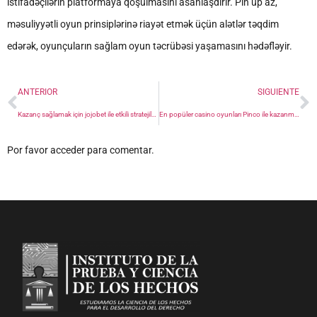
istifadəçilərin platformaya qoşulmasını asanlaşdırır. Pin up az,
məsuliyyətli oyun prinsiplərinə riayət etmək üçün alətlər təqdim
edərək, oyunçuların sağlam oyun təcrübəsi yaşamasını hədəfləyir.
ANTERIOR
SIGUIENTE
Kazanç sağlamak için jojobet ile etkili stratejiler keşfedin
En popüler casino oyunları Pinco ile kazanmanın yolları
Por favor acceder para comentar.