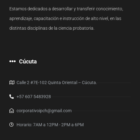
Estamos dedicados a desarrollar y transferir conocimiento,
aprendizaje, capacitación e instrucción de alto nivel, en las
distintas disciplinas de la ciencia probatoria.
Cúcuta
Calle 2 #7E-102 Quinta Oriental – Cúcuta.
+57 607 5483928
corporativoipch@gmail.com
Horario: 7AM a 12PM - 2PM a 6PM