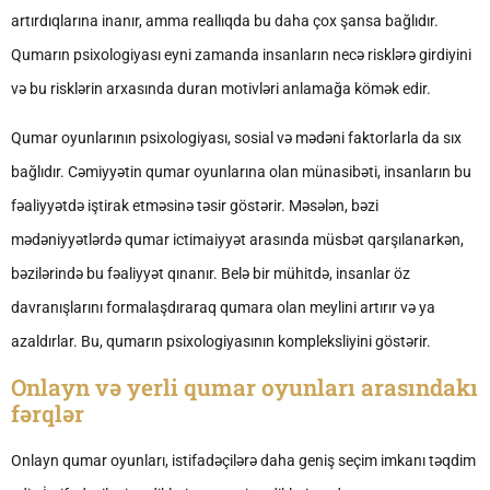
artırdıqlarına inanır, amma reallıqda bu daha çox şansa bağlıdır.
Qumarın psixologiyası eyni zamanda insanların necə risklərə girdiyini
və bu risklərin arxasında duran motivləri anlamağa kömək edir.
Qumar oyunlarının psixologiyası, sosial və mədəni faktorlarla da sıx
bağlıdır. Cəmiyyətin qumar oyunlarına olan münasibəti, insanların bu
fəaliyyətdə iştirak etməsinə təsir göstərir. Məsələn, bəzi
mədəniyyətlərdə qumar ictimaiyyət arasında müsbət qarşılanarkən,
bəzilərində bu fəaliyyət qınanır. Belə bir mühitdə, insanlar öz
davranışlarını formalaşdıraraq qumara olan meylini artırır və ya
azaldırlar. Bu, qumarın psixologiyasının kompleksliyini göstərir.
Onlayn və yerli qumar oyunları arasındakı
fərqlər
Onlayn qumar oyunları, istifadəçilərə daha geniş seçim imkanı təqdim