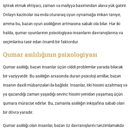
iştirak etmək ehtiyacı, zaman və maliyyə baxımından əlavə yük gətirir.
Onlayn kazinolar isə evdə oturaraq oyun oynamağa imkan tanıyır,
amma bu, bəzən oyun asılılığının artmasına səbəb ola bilər. Hər iki
halda, qumar oyunlarının psixologiyası insanların davranışlarına və
seçimlərinə təsir edən önəmli bir faktordur.
Qumar asılılığının psixologiyası
Qumar asılılığı, bəzən insanlar üçün ciddi problemlər yarada biləcək
bir vəziyyətdir. Bu asılılığın arxasında duran psixoloji amillər, bəzən
insanın daxili mübarizələri ilə bağlıdır. İnsanlar, itki hissini azaltmaq və
ya qazandığı zaman yaşadığı sevinc hissini yenidən yaşamaq üçün
qumara müraciət edirlər. Bu, zamanla asılılığın inkişafına səbəb olan
bir dövrə yaradır.
Qumar asılılığı olan insanlar, bəzən öz davranışlarını tənzimləməkdə