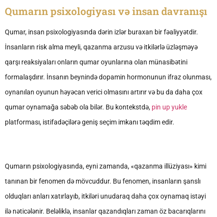
Qumarın psixologiyası və insan davranışı
Qumar, insan psixologiyasında dərin izlər buraxan bir fəaliyyətdir.
İnsanların risk alma meyli, qazanma arzusu və itkilərlə üzləşməyə
qarşı reaksiyaları onların qumar oyunlarına olan münasibətini
formalaşdırır. İnsanın beynində dopamin hormonunun ifraz olunması,
oynanılan oyunun həyəcan verici olmasını artırır və bu da daha çox
qumar oynamağa səbəb ola bilər. Bu kontekstdə,
pin up yukle
platforması, istifadəçilərə geniş seçim imkanı təqdim edir.
Qumarın psixologiyasında, eyni zamanda, «qazanma illüziyası» kimi
tanınan bir fenomen də mövcuddur. Bu fenomen, insanların şanslı
olduqları anları xatırlayıb, itkiləri unudaraq daha çox oynamaq istəyi
ilə nəticələnir. Beləliklə, insanlar qazandıqları zaman öz bacarıqlarını