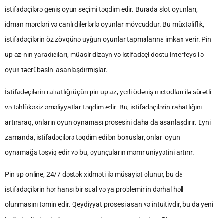
istifadəçilərə geniş oyun seçimi təqdim edir. Burada slot oyunları,
idman mərcləri və canlı dilerlərlə oyunlar mövcuddur. Bu müxtəliflik,
istifadəçilərin öz zövqünə uyğun oyunlar tapmalarına imkan verir. Pin
up az-nın yaradıcıları, müasir dizayn və istifadəçi dostu interfeys ilə
oyun təcrübəsini asanlaşdırmışlar.
İstifadəçilərin rahatlığı üçün pin up az, yerli ödəniş metodları ilə sürətli
və təhlükəsiz əməliyyatlar təqdim edir. Bu, istifadəçilərin rahatlığını
artıraraq, onların oyun oynaması prosesini daha da asanlaşdırır. Eyni
zamanda, istifadəçilərə təqdim edilən bonuslar, onları oyun
oynamağa təşviq edir və bu, oyunçuların məmnuniyyətini artırır.
Pin up online, 24/7 dəstək xidməti ilə müşayiət olunur, bu da
istifadəçilərin hər hansı bir sual və ya probleminin dərhal həll
olunmasını təmin edir. Qeydiyyat prosesi asan və intuitivdir, bu da yeni