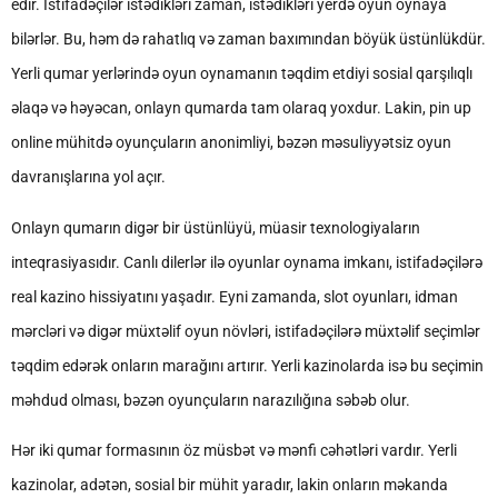
edir. İstifadəçilər istədikləri zaman, istədikləri yerdə oyun oynaya
bilərlər. Bu, həm də rahatlıq və zaman baxımından böyük üstünlükdür.
Yerli qumar yerlərində oyun oynamanın təqdim etdiyi sosial qarşılıqlı
əlaqə və həyəcan, onlayn qumarda tam olaraq yoxdur. Lakin, pin up
online mühitdə oyunçuların anonimliyi, bəzən məsuliyyətsiz oyun
davranışlarına yol açır.
Onlayn qumarın digər bir üstünlüyü, müasir texnologiyaların
inteqrasiyasıdır. Canlı dilerlər ilə oyunlar oynama imkanı, istifadəçilərə
real kazino hissiyatını yaşadır. Eyni zamanda, slot oyunları, idman
mərcləri və digər müxtəlif oyun növləri, istifadəçilərə müxtəlif seçimlər
təqdim edərək onların marağını artırır. Yerli kazinolarda isə bu seçimin
məhdud olması, bəzən oyunçuların narazılığına səbəb olur.
Hər iki qumar formasının öz müsbət və mənfi cəhətləri vardır. Yerli
kazinolar, adətən, sosial bir mühit yaradır, lakin onların məkanda