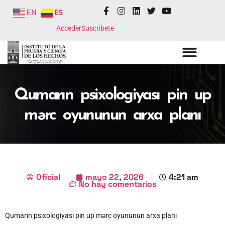
EN
ES
Acceder
Suscribete
Qumarın psixologiyası pin up
mərc oyununun arxa planı
Oficial
mayo 22, 2026
4:21 am
No hay comentarios
Qumarın psixologiyası pin up mərc oyununun arxa planı