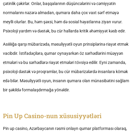
çətinlik çəkirlər. Onlar, başqalarının düşüncələrini və cəmiyyətin
normalarını nəzərə almadan, qumara daha çox vaxt sərf etməyə
meylli olurlar. Bu, həm şəxsi, həm də sosial həyatlarına ziyan vurur.
Psixoloji yardım və dəstək, bu cür hallarda kritik əhəmiyyət kəsb edir.
Asılılığa qarşı mübarizədə, məsuliyyətli oyun prinsiplərinə riayət etmək
vacibdir. İstifadəçilərə, qumar oynayarkən öz sərhədlərini müəyyən
etmələri və bu sərhədlərə riayət etmələri tövsiyə edilir. Eyni zamanda,
psixoloji dəstək və proqramlar, bu cür mübarizələrdə insanlara kömək
edə bilər. Məsuliyyətli oyun, insanın qumara olan münasibətini sağlam
bir şəkildə formalaşdırmağa yönəldir.
Pin Up Casino-nun xüsusiyyətləri
Pin up casino, Azərbaycanın rəsmi onlayn qumar platforması olaraq,