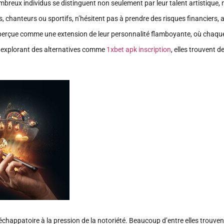
breux individus se distinguent non seulement par leur talent artistique, 
rs, chanteurs ou sportifs, n’hésitent pas à prendre des risques financiers, a
 perçue comme une extension de leur personnalité flamboyante, où chaque
n explorant des alternatives comme
1xbet apk inscription
, elles trouvent d
e échappatoire à la pression de la notoriété. Beaucoup d’entre elles trouv