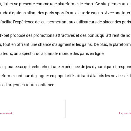
, 1xbet se présente comme une plateforme de choix. Ce site permet aux uti
tude d’options allant des paris sportifs aux jeux de casino. Avec une inter
facilite l’expérience de jeu, permettant aux utilisateurs de placer des paris
1xbet propose des promotions attractives et des bonus qui attirent de no
u, tout en offrant une chance d’augmenter les gains. De plus, la platefor
sateurs, un aspect crucial dans le monde des paris en ligne.
le pour ceux qui recherchent une expérience de jeu dynamique et respons
eforme continue de gagner en popularité, attirant à la fois les novices et 
ux d’argent en toute confiance.
emes róluk
La psicol