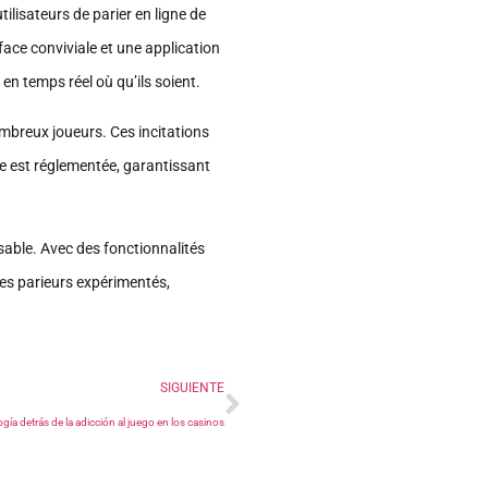
lisateurs de parier en ligne de
face conviviale et une application
 en temps réel où qu’ils soient.
mbreux joueurs. Ces incitations
me est réglementée, garantissant
able. Avec des fonctionnalités
les parieurs expérimentés,
SIGUIENTE
ogía detrás de la adicción al juego en los casinos