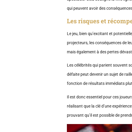
qui peuvent avoir des conséquences
Les risques et récomp
Le jeu, bien qu’excitant et potentiel
projecteurs, les conséquences de le
mais également à des pertes dévastat
Les célébrités qui parient souvent 
défaite peut devenir un sujet de rail
fonction de résultats immédiats plut
Il est donc essentiel pour ces joue
réalisant que la clé d’une expérience
prouvant qu’il est possible de prend