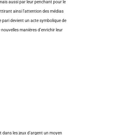
mais aussi par leur penchant pour le
ttirant ainsi l’attention des médias
 pari devient un acte symbolique de
e nouvelles manières d’enrichir leur
ent dans les jeux d’argent un moyen