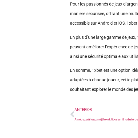
Pour les passionnés de jeux d’argent
manière sécurisée, offrant une multi
accessible sur Android et iOS, 1xbet 
En plus d’une large gamme de jeux, 
peuvent améliorer l’expérience de je
ainsi une sécurité optimale aux utili
En somme, 1xbet est une option idéa
adaptées à chaque joueur, cette plat
souhaitant explorer le monde des je
ANTERIOR
A népszerű kaszinójátékok titkai amit tudni érd