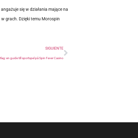
 angażuje się w działania mające na
 w grach. Dzięki temu Morospin
SIGUIENTE
tlag: en guide till sportspel på Spin Fever Casino