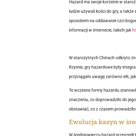
Hazard ma swoje korzenie w staroży
ludzie używali kości do gry, a takż
sposobem na oddawanie czci bogom 
informacji w Internecie, takich jak
ht
W starożytnych Chinach odkryto znan
Rzymie, gry hazardowe były integral
przyciągało uwagę zarówno elit, jak
Te wczesne formy hazardu stanowił
znaczeniu, co doprowadziło do jego 
obstawiać, co z czasem prowadziło
Ewolucja kasyn w śr
W średniowieczu hazard przeszedł t