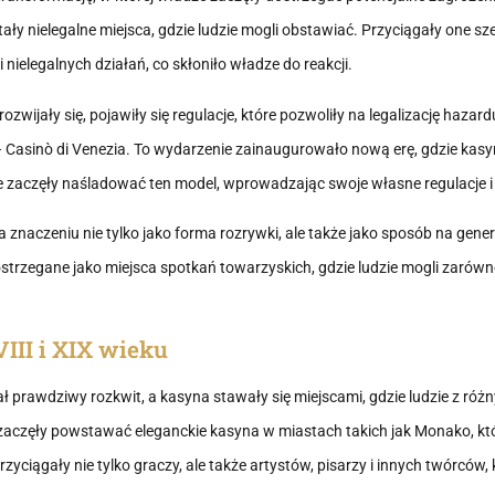
ły nielegalne miejsca, gdzie ludzie mogli obstawiać. Przyciągały one szer
i nielegalnych działań, co skłoniło władze do reakcji.
ozwijały się, pojawiły się regulacje, które pozwoliły na legalizację haza
– Casinò di Venezia. To wydarzenie zainaugurowało nową erę, gdzie kasyn
aje zaczęły naśladować ten model, wprowadzając swoje własne regulacje i
 znaczeniu nie tylko jako forma rozrywki, ale także jako sposób na ge
rzegane jako miejsca spotkań towarzyskich, gdzie ludzie mogli zarówno 
III i XIX wieku
ł prawdziwy rozkwit, a kasyna stawały się miejscami, gdzie ludzie z ró
zaczęły powstawać eleganckie kasyna w miastach takich jak Monako, któ
yciągały nie tylko graczy, ale także artystów, pisarzy i innych twórców, kt