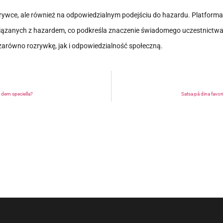
ozrywce, ale również na odpowiedzialnym podejściu do hazardu. Platforma
wiązanych z hazardem, co podkreśla znaczenie świadomego uczestnictwa
c zarówno rozrywkę, jak i odpowiedzialność społeczną.
 dem speciella?
Satsa på dina favori