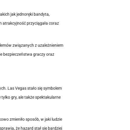
kich jak jednoręki bandyta,
ch atrakcyjność przyciągała coraz
roblemów związanych z uzależnieniem
nie bezpieczeństwa graczy oraz
ych. Las Vegas stało się symbolem
ylko gry, ale także spektakularne
owo zmieniło sposób, w jaki ludzie
sprawia, że hazard stał się bardziej