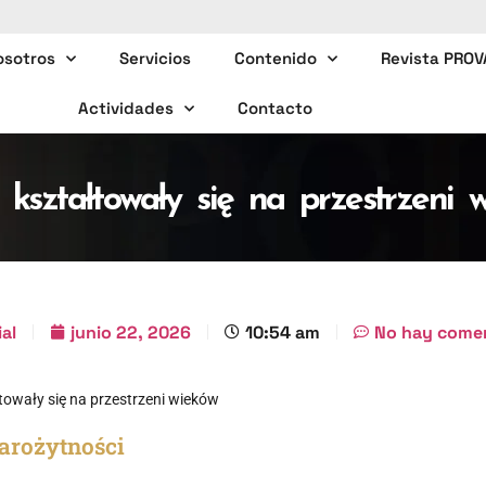
osotros
Servicios
Contenido
Revista PROV
Actividades
Contacto
 kształtowały się na przestrzeni 
ial
junio 22, 2026
10:54 am
No hay comen
towały się na przestrzeni wieków
arożytności