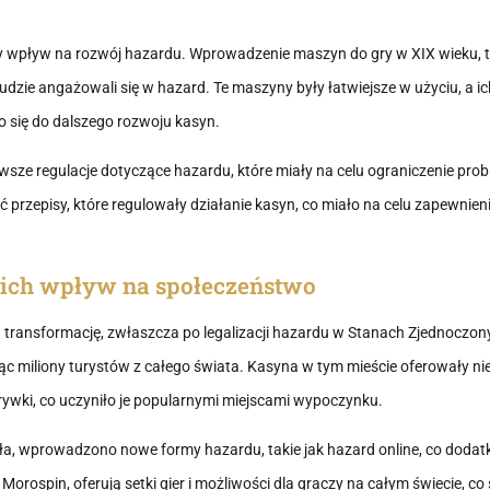
 wpływ na rozwój hazardu. Wprowadzenie maszyn do gry w XIX wieku, ta
udzie angażowali się w hazard. Te maszyny były łatwiejsze w użyciu, a i
ło się do dalszego rozwoju kasyn.
erwsze regulacje dotyczące hazardu, które miały na celu ograniczenie p
 przepisy, które regulowały działanie kasyn, co miało na celu zapewnie
 ich wpływ na społeczeństwo
 transformację, zwłaszcza po legalizacji hazardu w Stanach Zjednoczon
 miliony turystów z całego świata. Kasyna w tym mieście oferowały nie t
zrywki, co uczyniło je popularnymi miejscami wypoczynku.
a, wprowadzono nowe formy hazardu, takie jak hazard online, co dodatk
 Morospin, oferują setki gier i możliwości dla graczy na całym świecie, co 