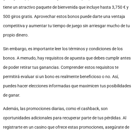
tiene un atractivo paquete de bienvenida que incluye hasta 3,750 € y
500 giros gratis. Aprovechar estos bonos puede darte una ventaja
competitiva y aumentar tu tiempo de juego sin arriesgar mucho de tu
propio dinero.
Sin embargo, es importante leer los términos y condiciones de los
bonos. A menudo, hay requisitos de apuesta que debes cumplir antes
de poder retirar tus ganancias. Comprender estos requisitos te
permitirá evaluar si un bono es realmente beneficioso o no. Así,
puedes hacer elecciones informadas que maximicen tus posibilidades
de ganar.
Además, las promociones diarias, como el cashback, son
oportunidades adicionales para recuperar parte de tus pérdidas. Al
registrarte en un casino que ofrece estas promociones, asegúrate de