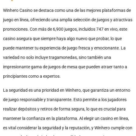
Winhero Casino se destaca como una de las mejores plataformas de
juego en línea, ofreciendo una amplia selección de juegos y atractivas
promociones. Con más de 6,900 juegos, incluidos 747 en vivo, este
casino asegura que siempre haya algo nuevo que probar, lo que
puede mantener tu experiencia de juego fresca y emocionante. La
variedad no solo incluye tragamonedas, sino también una
impresionante gama de juegos de mesa que pueden atraer tanto a
principiantes como a expertos.
La seguridad es una prioridad en Winhero, que garantiza un entorno
de juego responsable y transparente. Esto permite a los jugadores
realizar depósitos y retiros de forma segura, lo que es crucial para
mantener la confianza en la plataforma. Al elegir un casino en línea,
es vital considerar la seguridad y la reputación, y Winhero cumple con