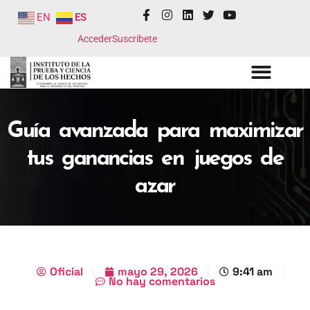
EN
ES
Acceder
Suscribete
Guía avanzada para maximizar
tus ganancias en juegos de
azar
Oficial
mayo 29, 2026
9:41 am
No hay comentarios