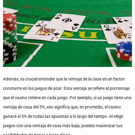
Además, es crucial entender que la ventaja de la casa es un factor
constante en los juegos de azar. Esta ventaja se refiere al porcentaje
que el casino retiene en cada juego. Por ejemplo, si un juego tiene una
ventaja de casa del 5%, eso significa que, en promedio, el casino
ganará el 5% de todas las apuestas a lo largo del tiempo. Al elegir
juegos con una ventaja de casa más baja, puedes maximizar tus