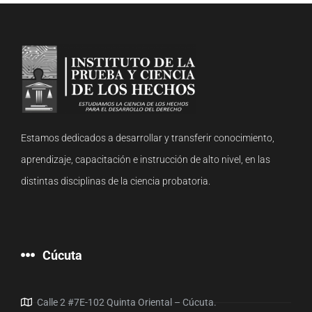
Estamos dedicados a desarrollar y transferir conocimiento,
aprendizaje, capacitación e instrucción de alto nivel, en las
distintas disciplinas de la ciencia probatoria.
Cúcuta
Calle 2 #7E-102 Quinta Oriental – Cúcuta.