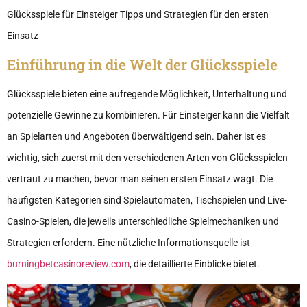
Glücksspiele für Einsteiger Tipps und Strategien für den ersten
Einsatz
Einführung in die Welt der Glücksspiele
Glücksspiele bieten eine aufregende Möglichkeit, Unterhaltung und
potenzielle Gewinne zu kombinieren. Für Einsteiger kann die Vielfalt
an Spielarten und Angeboten überwältigend sein. Daher ist es
wichtig, sich zuerst mit den verschiedenen Arten von Glücksspielen
vertraut zu machen, bevor man seinen ersten Einsatz wagt. Die
häufigsten Kategorien sind Spielautomaten, Tischspielen und Live-
Casino-Spielen, die jeweils unterschiedliche Spielmechaniken und
Strategien erfordern. Eine nützliche Informationsquelle ist
burningbetcasinoreview.com
, die detaillierte Einblicke bietet.