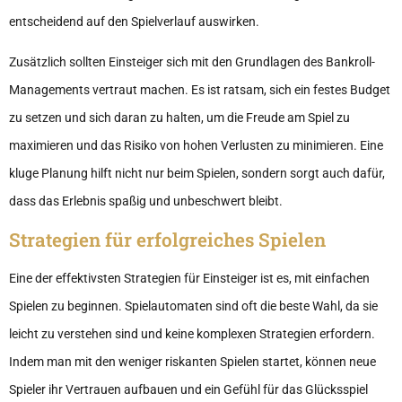
entscheidend auf den Spielverlauf auswirken.
Zusätzlich sollten Einsteiger sich mit den Grundlagen des Bankroll-
Managements vertraut machen. Es ist ratsam, sich ein festes Budget
zu setzen und sich daran zu halten, um die Freude am Spiel zu
maximieren und das Risiko von hohen Verlusten zu minimieren. Eine
kluge Planung hilft nicht nur beim Spielen, sondern sorgt auch dafür,
dass das Erlebnis spaßig und unbeschwert bleibt.
Strategien für erfolgreiches Spielen
Eine der effektivsten Strategien für Einsteiger ist es, mit einfachen
Spielen zu beginnen. Spielautomaten sind oft die beste Wahl, da sie
leicht zu verstehen sind und keine komplexen Strategien erfordern.
Indem man mit den weniger riskanten Spielen startet, können neue
Spieler ihr Vertrauen aufbauen und ein Gefühl für das Glücksspiel