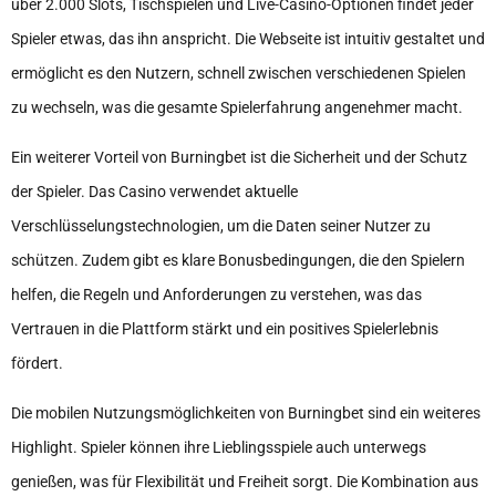
über 2.000 Slots, Tischspielen und Live-Casino-Optionen findet jeder
Spieler etwas, das ihn anspricht. Die Webseite ist intuitiv gestaltet und
ermöglicht es den Nutzern, schnell zwischen verschiedenen Spielen
zu wechseln, was die gesamte Spielerfahrung angenehmer macht.
Ein weiterer Vorteil von Burningbet ist die Sicherheit und der Schutz
der Spieler. Das Casino verwendet aktuelle
Verschlüsselungstechnologien, um die Daten seiner Nutzer zu
schützen. Zudem gibt es klare Bonusbedingungen, die den Spielern
helfen, die Regeln und Anforderungen zu verstehen, was das
Vertrauen in die Plattform stärkt und ein positives Spielerlebnis
fördert.
Die mobilen Nutzungsmöglichkeiten von Burningbet sind ein weiteres
Highlight. Spieler können ihre Lieblingsspiele auch unterwegs
genießen, was für Flexibilität und Freiheit sorgt. Die Kombination aus