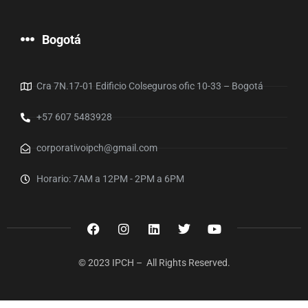
Bogotá
Cra 7N.17-01 Edificio Colseguros ofic 10-33 – Bogotá
+57 607 5483928
corporativoipch@gmail.com
Horario: 7AM a 12PM - 2PM a 6PM
© 2023 IPCH – All Rights Reserved.