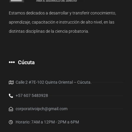
Estamos dedicados a desarrollar y transferir conocimiento,
aprendizaje, capacitación e instrucción de alto nivel, en las
distintas disciplinas de la ciencia probatoria.
Cúcuta
Calle 2 #7E-102 Quinta Oriental – Cúcuta.
+57 607 5483928
corporativoipch@gmail.com
Horario: 7AM a 12PM - 2PM a 6PM