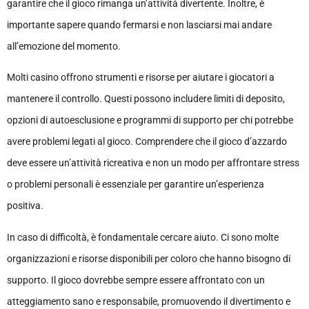
garantire che il gioco rimanga un’attività divertente. Inoltre, è
importante sapere quando fermarsi e non lasciarsi mai andare
all’emozione del momento.
Molti casino offrono strumenti e risorse per aiutare i giocatori a
mantenere il controllo. Questi possono includere limiti di deposito,
opzioni di autoesclusione e programmi di supporto per chi potrebbe
avere problemi legati al gioco. Comprendere che il gioco d’azzardo
deve essere un’attività ricreativa e non un modo per affrontare stress
o problemi personali è essenziale per garantire un’esperienza
positiva.
In caso di difficoltà, è fondamentale cercare aiuto. Ci sono molte
organizzazioni e risorse disponibili per coloro che hanno bisogno di
supporto. Il gioco dovrebbe sempre essere affrontato con un
atteggiamento sano e responsabile, promuovendo il divertimento e