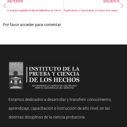
ANTERIOR
SIGUIENTE
A szerencsejáték történeti fejlődése az ókortól napjainkig
Explorando o fascinante universo dos casinos tudo o que você precisa saber
Por favor acceder para comentar.
Estamos dedicados a desarrollar y transferir conocimiento,
aprendizaje, capacitación e instrucción de alto nivel, en las
distintas disciplinas de la ciencia probatoria.