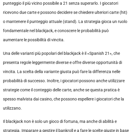
punteggio il più vicino possibile a 21 senza superarlo. I giocatori
ricevono due carte e possono decidere se chiedere ulteriori carte (hit)
o mantenere il punteggio attuale (stand). La strategia gioca un ruolo
fondamentale nel blackjack, e conoscere le probabilità può
aumentare le possibilità di vincita.
Una delle varianti più popolari del blackjack è il «Spanish 21», che
presenta regole leggermente diverse e offre diverse opportunità di
vincita. La scelta della variante giusta può fare la differenza nelle
probabilità di successo. Inoltre, i giocatori possono anche utilizzare
strategie come il conteggio delle carte, anche se questa pratica è
spesso malvista dai casino, che possono espellere i giocatori che la
utilizzano.
Il blackjack non è solo un gioco di fortuna, ma anche di abilità e
strategia. Imparare a gestire il bankroll e a fare le scelte giuste in base