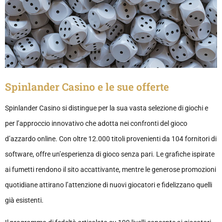
Spinlander Casino e le sue offerte
Spinlander Casino si distingue per la sua vasta selezione di giochi e
per l’approccio innovativo che adotta nei confronti del gioco
d’azzardo online. Con oltre 12.000 titoli provenienti da 104 fornitori di
software, offre un’esperienza di gioco senza pari. Le grafiche ispirate
ai fumetti rendono il sito accattivante, mentre le generose promozioni
quotidiane attirano l’attenzione di nuovi giocatori e fidelizzano quelli
già esistenti.