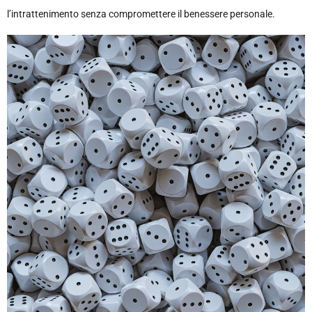
l’intrattenimento senza compromettere il benessere personale.