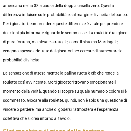
americana ne ha 38 a causa della doppia casella zero. Questa
differenza influisce sulle probabilità e sul margine di vincita del banco.
Per i giocatori, comprendere queste differenze è vitale per prendere
decisioni più informate riguardo le scommesse. La roulette è un gioco
di pura fortuna, ma alcune strategie, come il sistema Martingale,
vengono spesso adottate dai giocatori per cercare di aumentare le
probabilità di vincita.
La sensazione di attesa mentre la pallina ruota è ciò che rende la
roulette così avvincente. Molti giocatori trovano emozionante il
momento della verità, quando si scopre su quale numero o colore si è
scommesso. Giocare alla roulette, quindi, non è solo una questione di
vincere o perdere, ma anche di godersi l’atmosfera e l’esperienza
collettiva che si crea intorno al tavolo.
Slot machine: il gioco della fortuna