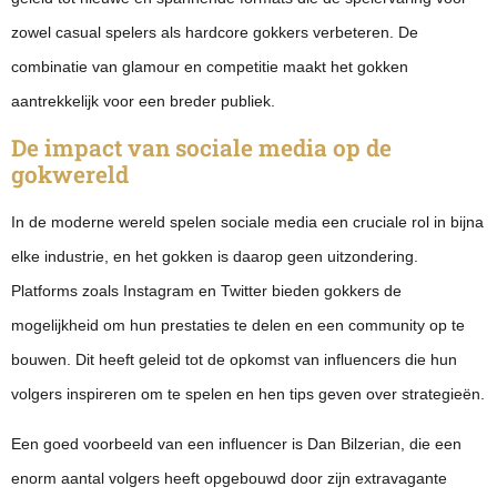
zowel casual spelers als hardcore gokkers verbeteren. De
combinatie van glamour en competitie maakt het gokken
aantrekkelijk voor een breder publiek.
De impact van sociale media op de
gokwereld
In de moderne wereld spelen sociale media een cruciale rol in bijna
elke industrie, en het gokken is daarop geen uitzondering.
Platforms zoals Instagram en Twitter bieden gokkers de
mogelijkheid om hun prestaties te delen en een community op te
bouwen. Dit heeft geleid tot de opkomst van influencers die hun
volgers inspireren om te spelen en hen tips geven over strategieën.
Een goed voorbeeld van een influencer is Dan Bilzerian, die een
enorm aantal volgers heeft opgebouwd door zijn extravagante