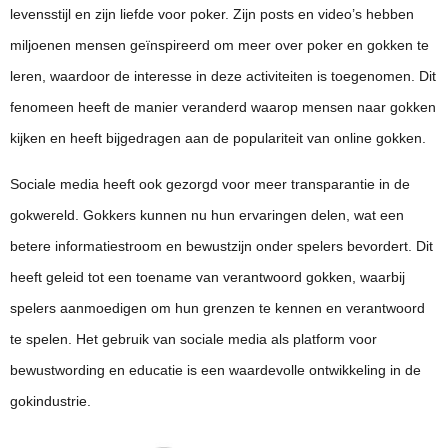
levensstijl en zijn liefde voor poker. Zijn posts en video’s hebben
miljoenen mensen geïnspireerd om meer over poker en gokken te
leren, waardoor de interesse in deze activiteiten is toegenomen. Dit
fenomeen heeft de manier veranderd waarop mensen naar gokken
kijken en heeft bijgedragen aan de populariteit van online gokken.
Sociale media heeft ook gezorgd voor meer transparantie in de
gokwereld. Gokkers kunnen nu hun ervaringen delen, wat een
betere informatiestroom en bewustzijn onder spelers bevordert. Dit
heeft geleid tot een toename van verantwoord gokken, waarbij
spelers aanmoedigen om hun grenzen te kennen en verantwoord
te spelen. Het gebruik van sociale media als platform voor
bewustwording en educatie is een waardevolle ontwikkeling in de
gokindustrie.