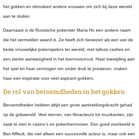
het gokken en stimuleert andere vrouwen om zich bij deze wereld
aan te sluiten.
Daarnaast is de Russische pokerster Maria Ho een andere naam
die het vermelden waard is. Ze heeft zich bewezen als een van de
beste vrouwelijke pokerspelers ter wereld, met talloze cashes en
een sterke aanwezigheid in het toernooicircuit. Haar toewijding aan
het spel en haar vermogen om onder druk te presteren, maken
haar een inspiratie voor veel aspirant-gokkers.
De rol van beroemdheden in het gokken
Beroemdheden hebben altijd een grote aantrekkingskracht gehad
op de gokwereld. Veel sterren, van filmacteurs tot muzikanten, zijn
vaak te zien in casino’s en pokertoernooien. Een goed voorbeeld is
Ben Affleck, die niet alleen een succesvolle acteur is, maar ook een