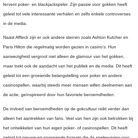
fervent poker- en blackjackspeler. Zijn passie voor gokken heeft
geleid tot vele interessante verhalen en zelfs enkele controverses
in de media.
Naast Affleck zijn er ook andere sterren zoals Ashton Kutcher en
Paris Hilton die regelmatig worden gezien in casino’s. Hun
aanwezigheid vergroot niet alleen de glamour van het gokken,
maar trekt ook de aandacht van het publiek en de media. Dit heeft
geleid tot een groeiende belangstelling voor poker en andere
casinospellen, waarbij steeds meer mensen willen deelnemen aan
de actie, geïnspireerd door hun favoriete beroemdheden.
De invloed van beroemdheden op de gokcultuur reikt verder dan
alleen het aantrekken van fans. Veel van hen zijn ook betrokken bij
het ontwikkelen van hun eigen poker- of casinospellen. Dit heeft
geleid tot nieuwe en spannende formats die de spelervaring voor