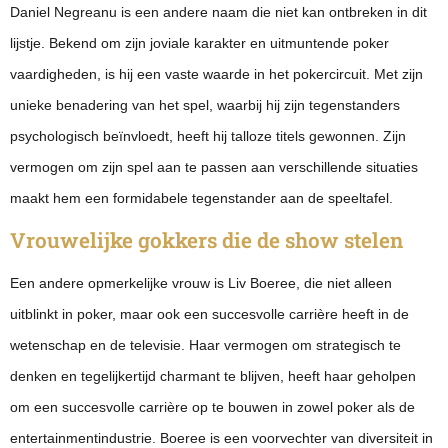
Daniel Negreanu is een andere naam die niet kan ontbreken in dit
lijstje. Bekend om zijn joviale karakter en uitmuntende poker
vaardigheden, is hij een vaste waarde in het pokercircuit. Met zijn
unieke benadering van het spel, waarbij hij zijn tegenstanders
psychologisch beïnvloedt, heeft hij talloze titels gewonnen. Zijn
vermogen om zijn spel aan te passen aan verschillende situaties
maakt hem een formidabele tegenstander aan de speeltafel.
Vrouwelijke gokkers die de show stelen
Een andere opmerkelijke vrouw is Liv Boeree, die niet alleen
uitblinkt in poker, maar ook een succesvolle carrière heeft in de
wetenschap en de televisie. Haar vermogen om strategisch te
denken en tegelijkertijd charmant te blijven, heeft haar geholpen
om een succesvolle carrière op te bouwen in zowel poker als de
entertainmentindustrie. Boeree is een voorvechter van diversiteit in