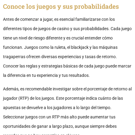
Conoce los juegos y sus probabilidades
Antes de comenzar a jugar, es esencial familiarizarse con los
diferentes tipos de juegos de casino y sus probabilidades. Cada juego
tiene un nivel de riesgo diferente y es crucial entender cómo
funcionan. Juegos como la ruleta, el blackjack y las máquinas
tragaperras ofrecen diversas experiencias y tasas de retorno.
Conocer las reglas y estrategias básicas de cada juego puede marcar
la diferencia en tu experiencia y tus resultados.
Además, es recomendable investigar sobre el porcentaje de retorno al
jugador (RTP) de los juegos. Este porcentaje indica cuánto de las
apuestas se devuelve a los jugadores a lo largo del tiempo.
Seleccionar juegos con un RTP más alto puede aumentar tus
oportunidades de ganar a largo plazo, aunque siempre debes