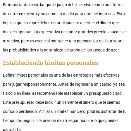
Es importante recordar que el juego debe ser visto como una forma
de entretenimiento y no como un medio para obtener ingresos. Esto
implica que siempre debes estar dispuesto a perder el dinero que
decides apostar. La expectativa de ganar grandes premios puede ser
atractiva, pero es esencial mantener una perspectiva realista sobre
las probabilidades y la naturaleza aleatoria de los juegos de azar.
Estableciendo límites personales
Definir límites personales es una de las estrategias más efectivas
para jugar responsablemente. Antes de ingresar a un casino, ya sea
físico o en línea, es recomendable establecer un presupuesto claro.
Este presupuesto debe incluir únicamente el dinero que te sientas
cómodo perdiendo. Al fijar un límite financiero, podrás disfrutar de tu
tiempo de juego sin la presión de arriesgar más de lo que puedes
permitirte.