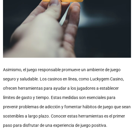
Asimismo, el juego responsable promueve un ambiente de juego
seguro y saludable. Los casinos en línea, como Luckygem Casino,
ofrecen herramientas para ayudar a los jugadores a establecer
límites de gasto y tiempo. Estas medidas son esenciales para
prevenir problemas de adicción y fomentar hábitos de juego que sean
sostenibles a largo plazo. Conocer estas herramientas es el primer
paso para disfrutar de una experiencia de juego positiva.