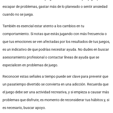
escapar de problemas, gastar más de lo planeado o sentir ansiedad
cuando no se juega.
También es esencial estar atento a los cambios en tu
comportamiento. Si notas que estás jugando con más frecuencia o
que tus emociones se ven afectadas por los resultados de tus juegos,
es un indicativo de que podrías necesitar ayuda. No dudes en buscar
asesoramiento profesional o contactar líneas de ayuda que se
especialicen en problemas de juego.
Reconocer estas señales a tiempo puede ser clave para prevenir que
un pasatiempo divertido se convierta en una adicción. Recuerda que
el juego debe ser una actividad recreativa, y si empieza a causar más
problemas que disfrute, es momento de reconsiderar tus hábitos y, si
es necesario, buscar apoyo.