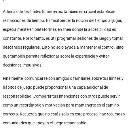
Además de los límites financieros, también es crucial establecer
restricciones de tiempo. Es fácil perder la noción del tiempo al jugar,
especialmente en plataformas en línea donde la accesibilidad es
constante. Por lo tanto, es útil programar sesiones de juego y tomar
descansos regulares. Esto no solo ayuda a mantener el control, sino
que también permite reflexionar sobre la experiencia y evitar
decisiones impulsivas.
Finalmente, comunicarse con amigos o familiares sobre tus límites y
hábitos de juego puede proporcionar una capa adicional de
responsabilidad. Compartir tus intenciones con otros puede servir
como un recordatorio y motivación para mantenerte en el camino
correcto. Recuerda que no estás solo en este proceso; hay recursos y
comunidades que apoyan el juego responsable.