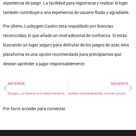
experiencia de juego. La facilidad para registrarse y realizar el login
también contribuye a una experiencia de usuario fluida y agradable.
Por último, Luckygem Casino está respaldado por licencias
reconocidas, lo que añade un nivel adicional de confianza. Si estás
buscando un lugar seguro para disfrutar de los juegos de azar, esta
plataforma es una opción recomendada para principiantes que
desean aprender a jugar responsablemente.
ANTERIOR
SIGUIENTE
El juego y su impacto en la salud mental cómo Lizaro casino España: promociones actuales enfrenta el desafío
Gokken met zekerheid tips voor een succesvolle strategie
Por favor acceder para comentar.