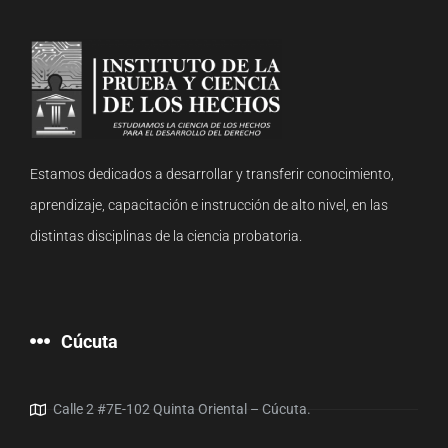
Estamos dedicados a desarrollar y transferir conocimiento,
aprendizaje, capacitación e instrucción de alto nivel, en las
distintas disciplinas de la ciencia probatoria.
Cúcuta
Calle 2 #7E-102 Quinta Oriental – Cúcuta.