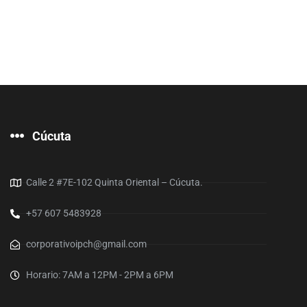
Cúcuta
Calle 2 #7E-102 Quinta Oriental – Cúcuta.
+57 607 5483928
corporativoipch@gmail.com
Horario: 7AM a 12PM - 2PM a 6PM