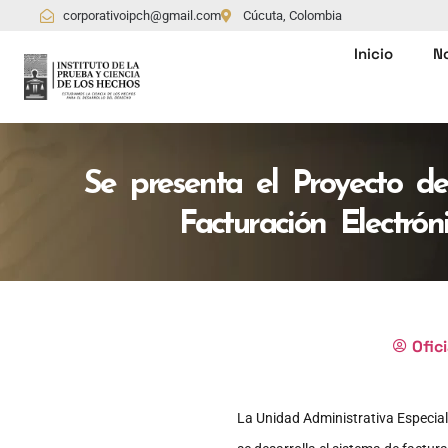
corporativoipch@gmail.com
Cúcuta, Colombia
Inicio
N
Se presenta el Proyecto d
Facturación Electró
Ofici
La Unidad Administrativa Especial