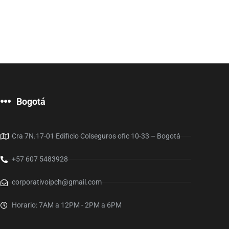
Bogotá
Cra 7N.17-01 Edificio Colseguros ofic 10-33 – Bogotá
+57 607 5483928
corporativoipch@gmail.com
Horario: 7AM a 12PM - 2PM a 6PM