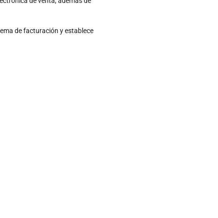
electrónica de venta, además de
stema de facturación y establece