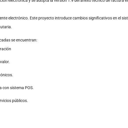
ación electrónica y se adopta la versión 1.9 del anexo técnico de factura 
nte electrónico. Este proyecto introduce cambios significativos en el si
utaria.
acadas se encuentran:
uración
valor.
rónicos.
ra con sistema POS.
vicios públicos.