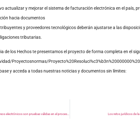
 actualizar y mejorar el sistema de facturación electrónica en el país, p
nsición hacia documentos
ntribuyentes y proveedores tecnológicos deberán ajustarse a las disposic
ligaciones tributarias.
ncia de los Hechos te presentamos el proyecto de forma completa en el sig
tividad/Proyectosnormas/Proyecto%20Resoluci%c3%b3n%20000000%20
íbase y acceda a todas nuestras noticias y documentos sin límites:
Pantallazos de WhatsApp e impresiones de correos electrónicos son pruebas válidas en el proceso disciplinario
Los retos jurídicos de la 