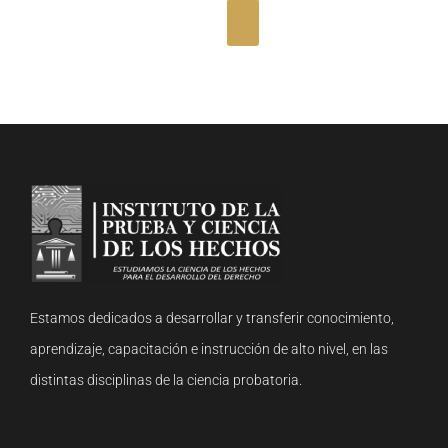
Estamos dedicados a desarrollar y transferir conocimiento,
aprendizaje, capacitación e instrucción de alto nivel, en las
distintas disciplinas de la ciencia probatoria.