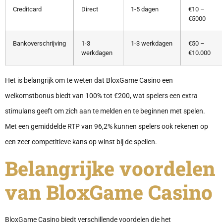
Creditcard
Direct
1-5 dagen
€10 –
€5000
Bankoverschrijving
1-3
1-3 werkdagen
€50 –
werkdagen
€10.000
Het is belangrijk om te weten dat BloxGame Casino een
welkomstbonus biedt van 100% tot €200, wat spelers een extra
stimulans geeft om zich aan te melden en te beginnen met spelen.
Met een gemiddelde RTP van 96,2% kunnen spelers ook rekenen op
een zeer competitieve kans op winst bij de spellen.
Belangrijke voordelen
van BloxGame Casino
BloxGame Casino biedt verschillende voordelen die het