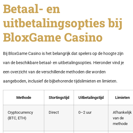
Betaal- en
uitbetalingsopties bij
BloxGame Casino
Bij BloxGame Casino is het belangrijk dat spelers op de hoogte zijn
van de beschikbare betaal- en uitbetalingsopties. Hieronder vind je
een overzicht van de verschillende methoden die worden
aangeboden, inclusief de bijbehorende tijdslimieten en limieten.
Methode
Stortingstijd
Uitbetalingstijd
Limieten
Cryptocurrency
Direct
0–2 uur
Afhankelijk
(BTC, ETH)
van de
methode