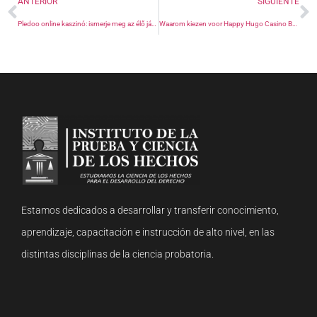
ANTERIOR
SIGUIENTE
Pledoo online kaszinó: ismerje meg az élő játékokat és a legjobb nyerőgépeket
Waarom kiezen voor Happy Hugo Casino België? Een uitgebreide review van veilige transacties
Estamos dedicados a desarrollar y transferir conocimiento,
aprendizaje, capacitación e instrucción de alto nivel, en las
distintas disciplinas de la ciencia probatoria.