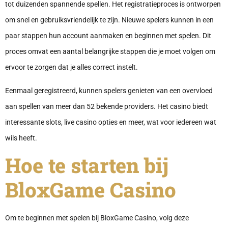
tot duizenden spannende spellen. Het registratieproces is ontworpen
om snel en gebruiksvriendelijk te zijn. Nieuwe spelers kunnen in een
paar stappen hun account aanmaken en beginnen met spelen. Dit
proces omvat een aantal belangrijke stappen die je moet volgen om
ervoor te zorgen dat je alles correct instelt.
Eenmaal geregistreerd, kunnen spelers genieten van een overvloed
aan spellen van meer dan 52 bekende providers. Het casino biedt
interessante slots, live casino opties en meer, wat voor iedereen wat
wils heeft.
Hoe te starten bij
BloxGame Casino
Om te beginnen met spelen bij BloxGame Casino, volg deze