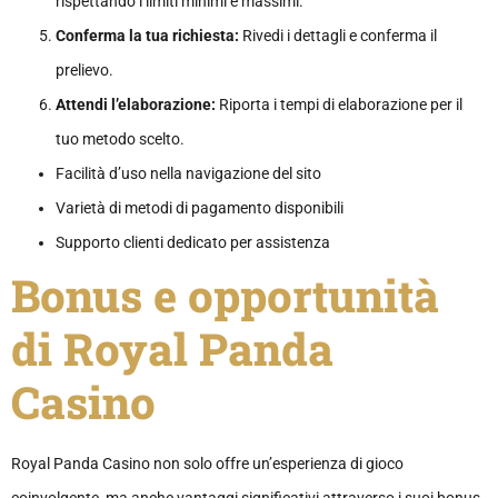
rispettando i limiti minimi e massimi.
Conferma la tua richiesta:
Rivedi i dettagli e conferma il
prelievo.
Attendi l’elaborazione:
Riporta i tempi di elaborazione per il
tuo metodo scelto.
Facilità d’uso nella navigazione del sito
Varietà di metodi di pagamento disponibili
Supporto clienti dedicato per assistenza
Bonus e opportunità
di Royal Panda
Casino
Royal Panda Casino non solo offre un’esperienza di gioco