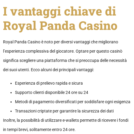
I vantaggi chiave di
Royal Panda Casino
Royal Panda Casino è noto per diversi vantaggi che migliorano
l’esperienza complessiva del giocatore. Optare per questo casinò
significa scegliere una piattaforma che si preoccupa delle necessità
dei suoi utenti. Ecco alcuni dei principali vantaggi:
Esperienza di prelievo rapida e sicura
Supporto clienti disponibile 24 ore su 24
Metodi di pagamento diversificati per soddisfare ogni esigenza
Transazioni criptate per garantire la sicurezza dei dati
Inoltre, la possibilità di utilizzare e-wallets permette di ricevere i fondi
in tempi brevi, solitamente entro 24 ore.