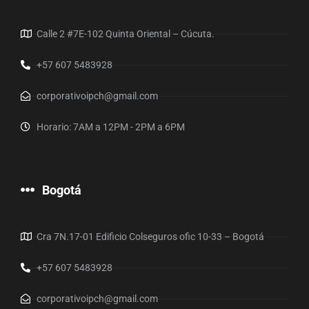
Calle 2 #7E-102 Quinta Oriental – Cúcuta.
+57 607 5483928
corporativoipch@gmail.com
Horario: 7AM a 12PM - 2PM a 6PM
Bogotá
Cra 7N.17-01 Edificio Colseguros ofic 10-33 – Bogotá
+57 607 5483928
corporativoipch@gmail.com