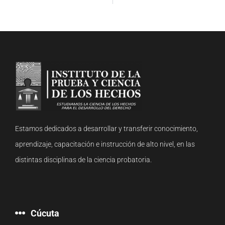
Estamos dedicados a desarrollar y transferir conocimiento,
aprendizaje, capacitación e instrucción de alto nivel, en las
distintas disciplinas de la ciencia probatoria.
Cúcuta