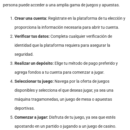
persona puede acceder a una amplia gama de juegos y apuestas.
Crear una cuenta:
Regístrate en la plataforma de tu elección y
proporciona la información necesaria para abrir tu cuenta.
Verificar tus datos:
Completa cualquier verificación de
identidad que la plataforma requiera para asegurar la
seguridad.
Realizar un depósito:
Elige tu método de pago preferido y
agrega fondos a tu cuenta para comenzar a jugar.
Seleccionar tu juego:
Navega por la oferta de juegos
disponibles y selecciona el que deseas jugar, ya sea una
máquina tragamonedas, un juego de mesa o apuestas
deportivas.
Comenzar a jugar:
Disfruta de tu juego, ya sea que estés
apostando en un partido o jugando a un juego de casino.