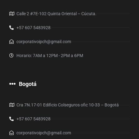
Calle 2 #7E-102 Quinta Oriental – Cúcuta.
+57 607 5483928
corporativoipch@gmail.com
Horario: 7AM a 12PM - 2PM a 6PM
Bogotá
Cra 7N.17-01 Edificio Colseguros ofic 10-33 – Bogotá
+57 607 5483928
corporativoipch@gmail.com