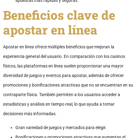
apuestas más rápidas y seguras.
Beneficios clave de
apostar en línea
Apostar en línea ofrece múltiples beneficios que mejoran la
experiencia general del usuario. En comparación con los casinos
físicos, las plataformas en línea suelen proporcionar una mayor
diversidad de juegos y eventos para apostar, además de ofrecer
promociones y bonificaciones atractivas que no se encuentran en su
contraparte física. También permiten a los usuarios acceder a
estadísticas y análisis en tiempo real, lo que ayuda a tomar
decisiones más informadas.
Gran variedad de juegos y mercados para elegir.
Bonificaciones y promociones atractivas que aumentan el