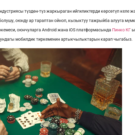
дустриясы түздөн-түз жаркыраган ийгиликтерди көрсөтүп келе ж
олушу, оюнду ар тараптан ойноп, кызыктуу тажрыйба алууга мүмк
ркемеси, оюнчуларга Android жана iOS платформасында
Пинко КГ
ы
сундагы мобилдик тиркеменин артыкчылыктарын карап чыгабыз.