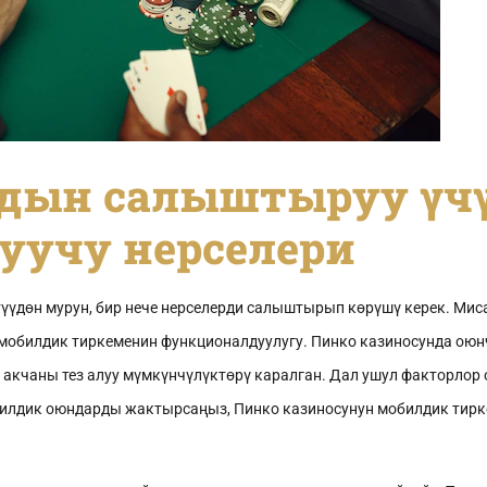
дын салыштыруу үч
уучу нерселери
үүдөн мурун, бир нече нерселерди салыштырып көрүшү керек. Миса
 мобилдик тиркеменин функционалдуулугу. Пинко казиносунда оюнч
акчаны тез алуу мүмкүнчүлүктөрү каралган. Дал ушул факторлор 
обилдик оюндарды жактырсаңыз, Пинко казиносунун мобилдик тирк