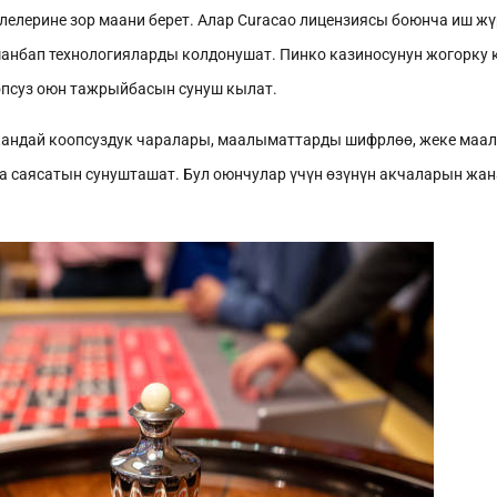
лелерине зор маани берет. Алар Curacao лицензиясы боюнча иш ж
анбап технологияларды колдонушат. Пинко казиносунун жогорку к
псуз оюн тажрыйбасын сунуш кылат.
 кандай коопсуздук чаралары, маалыматтарды шифрлөө, жеке маа
а саясатын сунушташат. Бул оюнчулар үчүн өзүнүн акчаларын жа