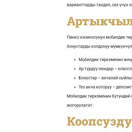
варианттарды тандап, сиз үчүн 
Артыкчы
Пинко казиносунун мобилдик ти
бонустарды колдонуу мүмкүнчүл
Мобилдик тиркеменин жеңи
Ар түрдүү оюндар – класс
Бонустар – акчалай сыйлы
Тез акча которуу – депози
Мобилдик тиркеменин бүтүндөй 
жогорулатат.
Коопсузд