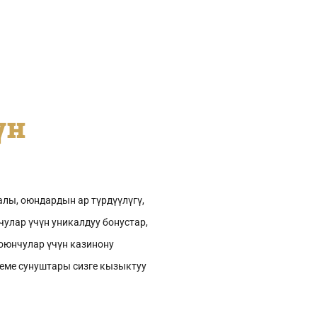
үн
лы, оюндардын ар түрдүүлүгү,
улар үчүн уникалдуу бонустар,
оюнчулар үчүн казинону
еме сунуштары сизге кызыктуу