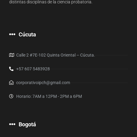
distintas disciplinas de la ciencia probatoria.
Cúcuta
Calle 2 #7E-102 Quinta Oriental – Cúcuta.
+57 607 5483928
corporativoipch@gmail.com
Horario: 7AM a 12PM - 2PM a 6PM
Bogotá