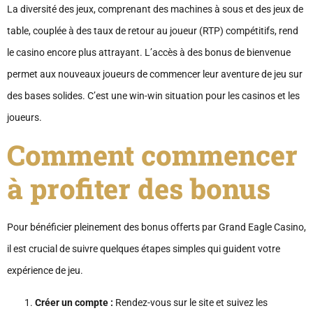
La diversité des jeux, comprenant des machines à sous et des jeux de
table, couplée à des taux de retour au joueur (RTP) compétitifs, rend
le casino encore plus attrayant. L’accès à des bonus de bienvenue
permet aux nouveaux joueurs de commencer leur aventure de jeu sur
des bases solides. C’est une win-win situation pour les casinos et les
joueurs.
Comment commencer
à profiter des bonus
Pour bénéficier pleinement des bonus offerts par Grand Eagle Casino,
il est crucial de suivre quelques étapes simples qui guident votre
expérience de jeu.
Créer un compte :
Rendez-vous sur le site et suivez les