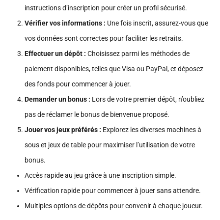
instructions d’inscription pour créer un profil sécurisé.
Vérifier vos informations :
Une fois inscrit, assurez-vous que
vos données sont correctes pour faciliter les retraits.
Effectuer un dépôt :
Choisissez parmi les méthodes de
paiement disponibles, telles que Visa ou PayPal, et déposez
des fonds pour commencer à jouer.
Demander un bonus :
Lors de votre premier dépôt, n’oubliez
pas de réclamer le bonus de bienvenue proposé.
Jouer vos jeux préférés :
Explorez les diverses machines à
sous et jeux de table pour maximiser l’utilisation de votre
bonus.
Accès rapide au jeu grâce à une inscription simple.
Vérification rapide pour commencer à jouer sans attendre.
Multiples options de dépôts pour convenir à chaque joueur.