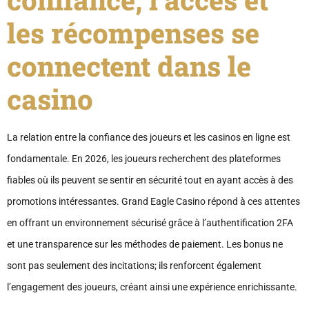
les récompenses se
connectent dans le
casino
La relation entre la confiance des joueurs et les casinos en ligne est
fondamentale. En 2026, les joueurs recherchent des plateformes
fiables où ils peuvent se sentir en sécurité tout en ayant accès à des
promotions intéressantes. Grand Eagle Casino répond à ces attentes
en offrant un environnement sécurisé grâce à l’authentification 2FA
et une transparence sur les méthodes de paiement. Les bonus ne
sont pas seulement des incitations; ils renforcent également
l’engagement des joueurs, créant ainsi une expérience enrichissante.