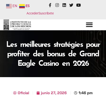
EN
ES
Acceder
Suscribete
Les meilleures stratégies pour
profiter des bonus de Grand
Eagle Casino en 2026
Oficial
junio 27, 2026
1:46 pm