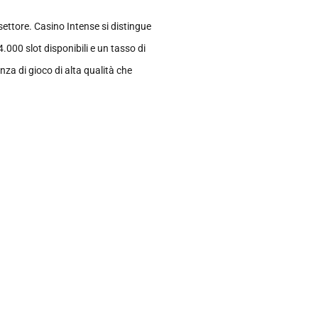
settore. Casino Intense si distingue
4.000 slot disponibili e un tasso di
nza di gioco di alta qualità che