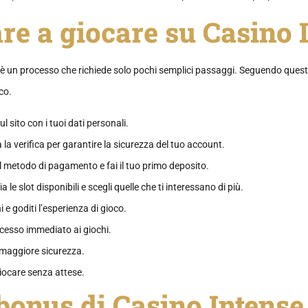
re a giocare su Casino 
e è un processo che richiede solo pochi semplici passaggi. Seguendo quest
co.
ul sito con i tuoi dati personali.
la verifica per garantire la sicurezza del tuo account.
il metodo di pagamento e fai il tuo primo deposito.
a le slot disponibili e scegli quelle che ti interessano di più.
i e goditi l’esperienza di gioco.
ccesso immediato ai giochi.
 maggiore sicurezza.
giocare senza attese.
 bonus di Casino Intense