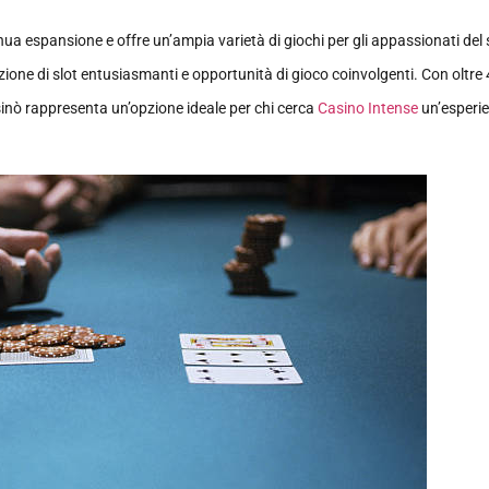
nua espansione e offre un’ampia varietà di giochi per gli appassionati del 
lezione di slot entusiasmanti e opportunità di gioco coinvolgenti. Con oltre 
nò rappresenta un’opzione ideale per chi cerca
Casino Intense
un’esperie