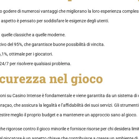
o godere di numerosi vantaggi che migliorano la loro esperienza complessi
i aspetto è pensato per soddisfare le esigenze degli utenti.
da quelle classiche a quelle moderne.
o del 95%, che garantisce buone possibilità di vincita.
,1%, ottimale per i giocatori.
 24/7 per risolvere qualsiasi problema.
icurezza nel gioco
zioni su Casino Intense è fondamentale e viene garantita da un sistema di c
raçao, che assicura la legalità e l’affidabilità dei suoi servizi. Gli strumen
 gestire meglio il proprio budget e a mantenere un approccio sano al gioco.
he rigorose contro il gioco minorile e fornisce risorse per chi desidera limit
l giocatore è un aspetto chiave che contribuisce a creare un ambiente di 