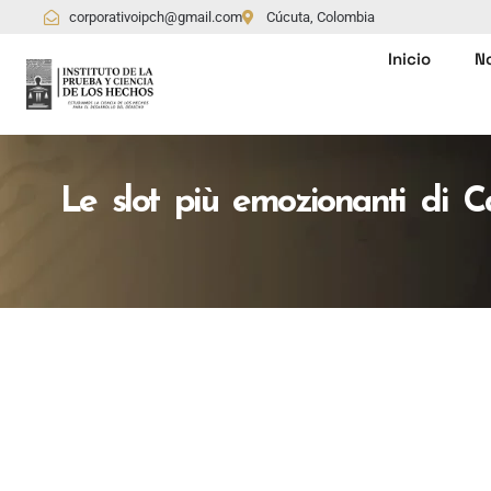
corporativoipch@gmail.com
Cúcuta, Colombia
Inicio
N
Le slot più emozionanti di Ca