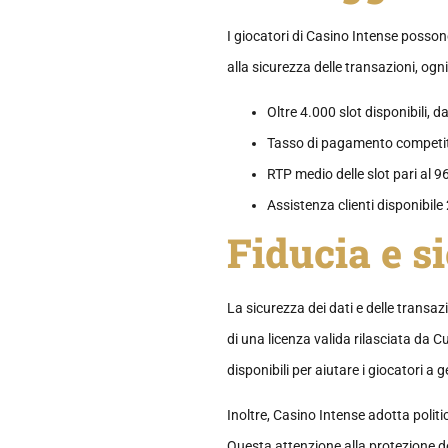
I giocatori di Casino Intense posson
alla sicurezza delle transazioni, ogn
Oltre 4.000 slot disponibili, 
Tasso di pagamento competitiv
RTP medio delle slot pari al 96
Assistenza clienti disponibile
Fiducia e s
La sicurezza dei dati e delle transa
di una licenza valida rilasciata da Cu
disponibili per aiutare i giocatori a
Inoltre, Casino Intense adotta politic
Questa attenzione alla protezione de