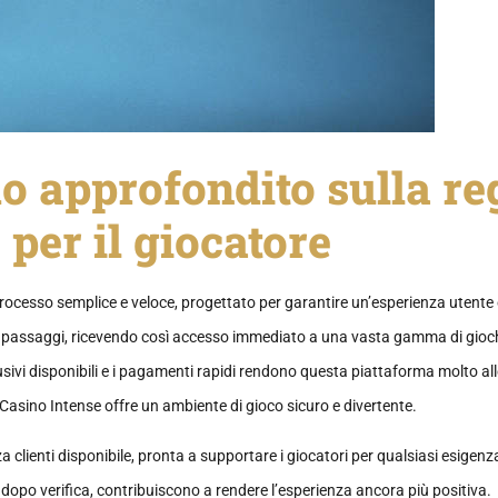
 approfondito sulla re
 per il giocatore
rocesso semplice e veloce, progettato per garantire un’esperienza utente 
 passaggi, ricevendo così accesso immediato a una vasta gamma di giochi. 
ivi disponibili e i pagamenti rapidi rendono questa piattaforma molto all
, Casino Intense offre un ambiente di gioco sicuro e divertente.
za clienti disponibile, pronta a supportare i giocatori per qualsiasi esige
 dopo verifica, contribuiscono a rendere l’esperienza ancora più positiva.