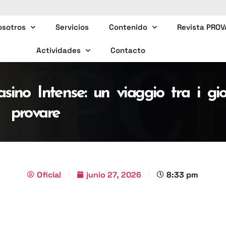
osotros
Servicios
Contenido
Revista PROV
Actividades
Contacto
sino Intense: un viaggio tra i gi
provare
Oficial
junio 27, 2026
8:33 pm