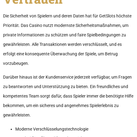
Die Sicherheit von Spielern und deren Daten hat für GetSlots höchste
Priorität. Das Casino nutzt modernste Sicherheitsmaßnahmen, um
private Informationen zu schützen und faire Spielbedingungen zu
gewährleisten. Alle Transaktionen werden verschlüsselt, und es
erfolgt eine konsequente Überwachung der Spiele, um Betrug
vorzubeugen.
Darüber hinaus ist der Kundenservice jederzeit verfügbar, um Fragen
zu beantworten und Unterstützung zu bieten. Ein freundliches und
kompetentes Team sorgt dafür, dass Spieler immer die benötigte Hilfe
bekommen, um ein sicheres und angenehmes Spielerlebnis zu
gewährleisten.
Moderne Verschlüsselungstechnologie