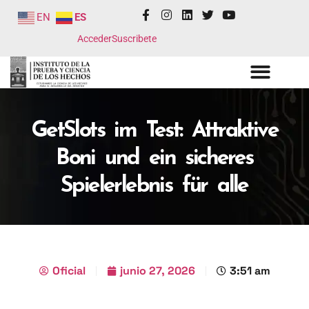
EN
ES
Acceder
Suscribete
GetSlots im Test: Attraktive
Boni und ein sicheres
Spielerlebnis für alle
Oficial
junio 27, 2026
3:51 am