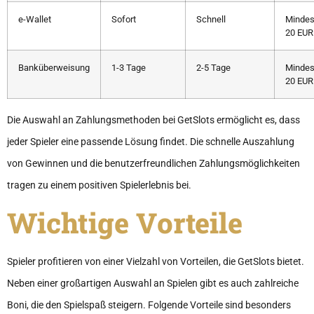
e-Wallet
Sofort
Schnell
Mindes
20 EUR
Banküberweisung
1-3 Tage
2-5 Tage
Mindes
20 EUR
Die Auswahl an Zahlungsmethoden bei GetSlots ermöglicht es, dass
jeder Spieler eine passende Lösung findet. Die schnelle Auszahlung
von Gewinnen und die benutzerfreundlichen Zahlungsmöglichkeiten
tragen zu einem positiven Spielerlebnis bei.
Wichtige Vorteile
Spieler profitieren von einer Vielzahl von Vorteilen, die GetSlots bietet.
Neben einer großartigen Auswahl an Spielen gibt es auch zahlreiche
Boni, die den Spielspaß steigern. Folgende Vorteile sind besonders