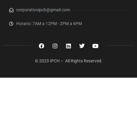
corporativoipch@gmail.com
Horario: 7AM a 12PM - 2PM a 6PM
© 2023 IPCH – All Rights Reserved.