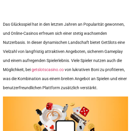
Das Glücksspiel hat in den letzten Jahren an Popularität gewonnen,
und Online-Casinos erfreuen sich einer stetig wachsenden
Nutzerbasis. In dieser dynamischen Landschaft bietet GetSlots eine
Vielzahl von langfristig attraktiven Angeboten, sicherem Gameplay
und einem aufregenden Spielerlebnis. Viele Spieler nutzen auch die
Möglichkeit, bei
getslotscasino.co
von lukrativen Boni zu profitieren,
was die Kombination aus einem breiten Angebot an Spielen und einer
benutzerfreundlichen Plattform zusätzlich verstärkt.