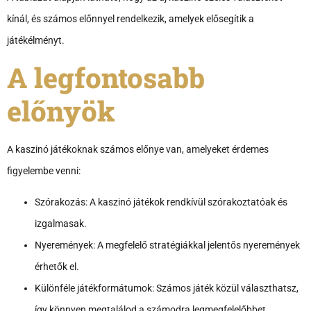
kínál, és számos előnnyel rendelkezik, amelyek elősegítik a
játékélményt.
A legfontosabb
előnyök
A kaszinó játékoknak számos előnye van, amelyeket érdemes
figyelembe venni:
Szórakozás: A kaszinó játékok rendkívül szórakoztatóak és
izgalmasak.
Nyeremények: A megfelelő stratégiákkal jelentős nyeremények
érhetők el.
Különféle játékformátumok: Számos játék közül választhatsz,
így könnyen megtalálod a számodra legmegfelelőbbet.