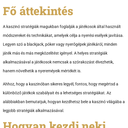
Fő áttekintés
A kaszinó stratégiák magukban foglalják a játékosok által használt
módszereket és technikákat, amelyek célja a nyerési esélyek javítása.
Legyen szó a blackjack, póker vagy nyerőgépek játékáról, minden
játék más és más megközelítést igényel. A helyes stratégiák
alkalmazásával a játékosok nemcsak a szórakozást élvezhetik,
hanem növelhetik a nyereméyeik mértékét is.
Ahhoz, hogy a kaszinóban sikeres legyél, fontos, hogy megértsd a
különböző játékok szabályait és a lehetséges stratégiákat. Az
alábbiakban bemutatjuk, hogyan kezdhetsz bele a kaszinó világába a
legjobb stratégiák alkalmazásával.
Hogyan kezdj neki