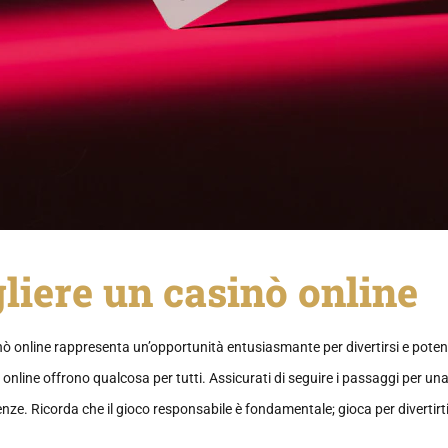
liere un casinò online
inò online rappresenta un’opportunità entusiasmante per divertirsi e pote
nò online offrono qualcosa per tutti. Assicurati di seguire i passaggi per un
enze. Ricorda che il gioco responsabile è fondamentale; gioca per divertirt