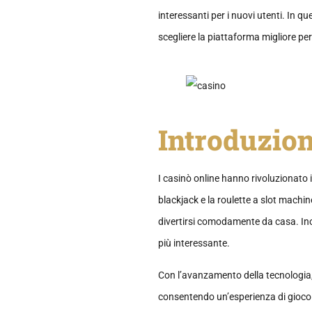
interessanti per i nuovi utenti. In 
scegliere la piattaforma migliore per
Introduzion
I casinò online hanno rivoluzionato
blackjack e la roulette a slot machin
divertirsi comodamente da casa. Inolt
più interessante.
Con l’avanzamento della tecnologia, 
consentendo un’esperienza di gioco 