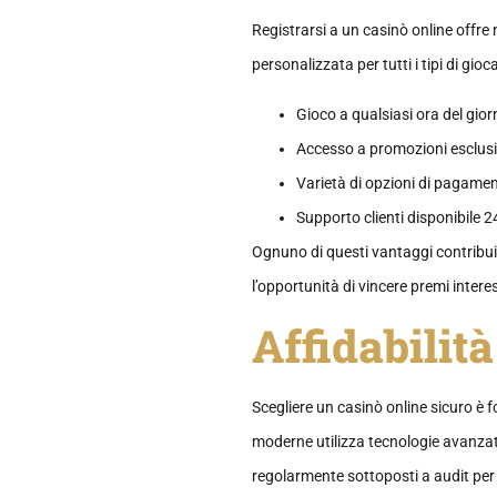
Registrarsi a un casinò online offre
personalizzata per tutti i tipi di gioc
Gioco a qualsiasi ora del gior
Accesso a promozioni esclus
Varietà di opzioni di pagamen
Supporto clienti disponibile 2
Ognuno di questi vantaggi contribuis
l’opportunità di vincere premi intere
Affidabilit
Scegliere un casinò online sicuro è 
moderne utilizza tecnologie avanzate d
regolarmente sottoposti a audit per g