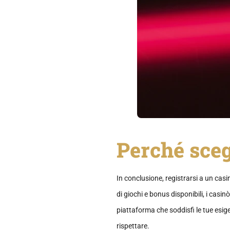
Perché sceg
In conclusione, registrarsi a un cas
di giochi e bonus disponibili, i casi
piattaforma che soddisfi le tue esig
rispettare.