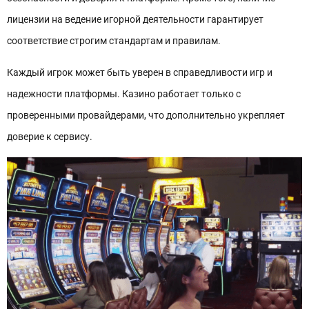
лицензии на ведение игорной деятельности гарантирует
соответствие строгим стандартам и правилам.
Каждый игрок может быть уверен в справедливости игр и
надежности платформы. Казино работает только с
проверенными провайдерами, что дополнительно укрепляет
доверие к сервису.