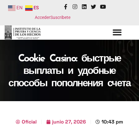
EN
ES
Acceder
Suscribete
Cookie Casino: быстрые
выплаты и удобные
способы пополнения счета
Oficial
junio 27, 2026
10:43 pm