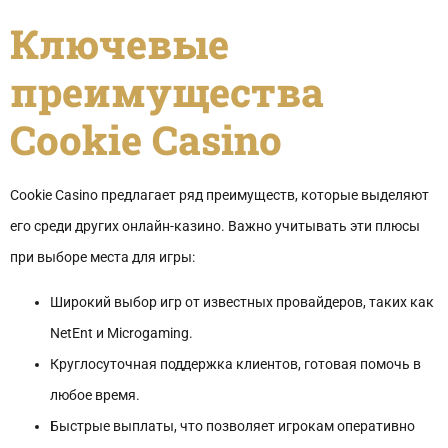
Ключевые
преимущества
Cookie Casino
Cookie Casino предлагает ряд преимуществ, которые выделяют
его среди других онлайн-казино. Важно учитывать эти плюсы
при выборе места для игры:
Широкий выбор игр от известных провайдеров, таких как
NetEnt и Microgaming.
Круглосуточная поддержка клиентов, готовая помочь в
любое время.
Быстрые выплаты, что позволяет игрокам оперативно