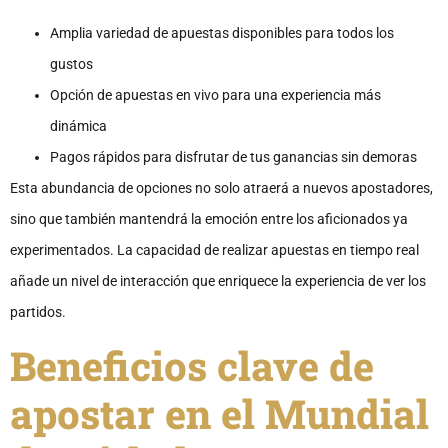
Amplia variedad de apuestas disponibles para todos los
gustos
Opción de apuestas en vivo para una experiencia más
dinámica
Pagos rápidos para disfrutar de tus ganancias sin demoras
Esta abundancia de opciones no solo atraerá a nuevos apostadores,
sino que también mantendrá la emoción entre los aficionados ya
experimentados. La capacidad de realizar apuestas en tiempo real
añade un nivel de interacción que enriquece la experiencia de ver los
partidos.
Beneficios clave de
apostar en el Mundial