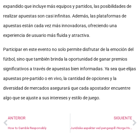
expandido que incluye más equipos y partidos, las posibilidades de
realizar apuestas son casi infinitas. Además, las plataformas de
apuestas están cada vez más innovadoras, ofreciendo una
experiencia de usuario más fluida y atractiva.
Participar en este evento no solo permite disfrutar de la emoción del
fútbol, sino que también brinda la oportunidad de ganar premios
significativos a través de apuestas bien informadas. Ya sea que elijas
apuestas pre-partido o en vivo, la cantidad de opciones y la
diversidad de mercados asegurará que cada apostador encuentre
algo que se ajuste a sus intereses y estilo de juego.
ANTERIOR
SIGUIENTE
How to Gamble Responsibly
Juridiske aspekter ved pengespill i Norge Hva bør du vite