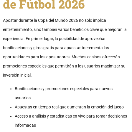
de Fútbol 2026
Apostar durante la Copa del Mundo 2026 no solo implica
entretenimiento, sino también varios beneficios clave que mejoran la
experiencia. En primer lugar, la posibilidad de aprovechar
bonificaciones y giros gratis para apuestas incrementa las
oportunidades para los apostadores. Muchos casinos ofrecerán
promociones especiales que permitirán a los usuarios maximizar su
inversión inicial.
Bonificaciones y promociones especiales para nuevos
usuarios
Apuestas en tiempo real que aumentan la emoción del juego
Acceso a análisis y estadísticas en vivo para tomar decisiones
informadas