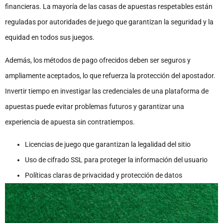
financieras. La mayoría de las casas de apuestas respetables están
reguladas por autoridades de juego que garantizan la seguridad y la
equidad en todos sus juegos.
Además, los métodos de pago ofrecidos deben ser seguros y
ampliamente aceptados, lo que refuerza la protección del apostador.
Invertir tiempo en investigar las credenciales de una plataforma de
apuestas puede evitar problemas futuros y garantizar una
experiencia de apuesta sin contratiempos.
Licencias de juego que garantizan la legalidad del sitio
Uso de cifrado SSL para proteger la información del usuario
Políticas claras de privacidad y protección de datos