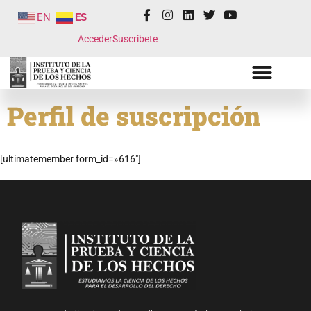
EN
ES
Acceder
Suscribete
Perfil de suscripción
[ultimatemember form_id=»616″]